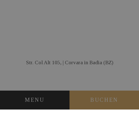
Str. Col Alt 105, | Corvara in Badia (BZ)
MENU
BUCHEN