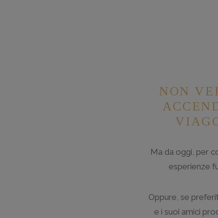
NON VED
ACCEND
VIAGG
Ma da oggi, per co
esperienze fuo
Oppure, se preferi
e i suoi amici pro