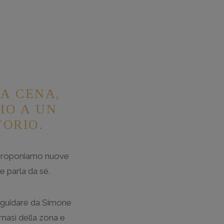
 A CENA,
IO A UN
TORIO.
vi proponiamo nuove
he parla da sé.
i guidare da Simone
i masi della zona e