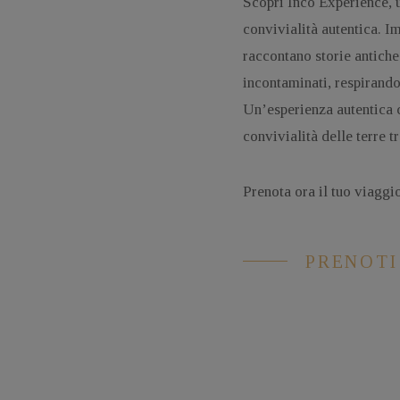
Scopri Incö Experience, u
convivialità autentica. I
raccontano storie antich
incontaminati, respirando 
Un’esperienza autentica c
convivialità delle terre t
Prenota ora il tuo viaggi
PRENOTI