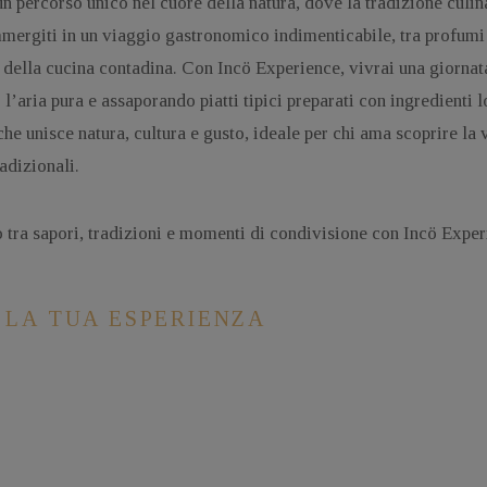
n percorso unico nel cuore della natura, dove la tradizione culina
mmergiti in un viaggio gastronomico indimenticabile, tra profumi
e della cucina contadina. Con Incö Experience, vivrai una giorna
l’aria pura e assaporando piatti tipici preparati con ingredienti l
he unisce natura, cultura e gusto, ideale per chi ama scoprire la v
radizionali.
o tra sapori, tradizioni e momenti di condivisione con Incö Expe
 LA TUA ESPERIENZA