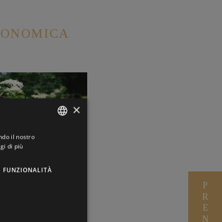
RONOMICA
×
ndo il nostro
ITALIAN
gi di più
GERMAN
FUNZIONALITÀ
ENGLISH
PRENOTA