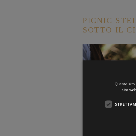
PICNIC ST
SOTTO IL C
Questo sito 
sito web
STRETTAM