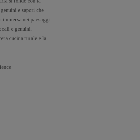
ria si fonde con la
 genuini e sapori che
ta immersa nei paesaggi
ocali e genuini.
era cucina rurale e la
rience